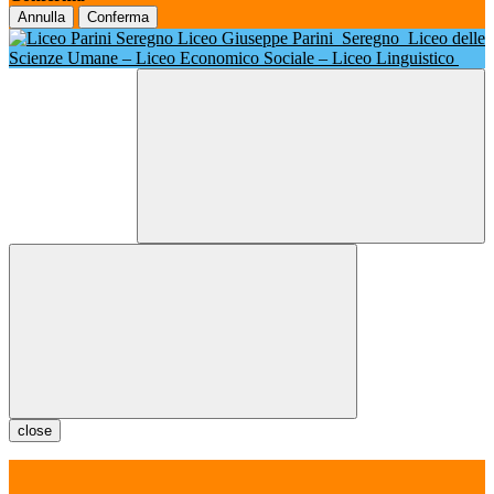
Annulla
Conferma
Liceo Giuseppe Parini
Seregno
Liceo delle
Scienze Umane – Liceo Economico Sociale – Liceo Linguistico
close