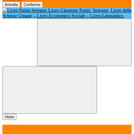
Annulla
Conferma
Liceo Giuseppe Parini
Seregno
Liceo delle
Scienze Umane – Liceo Economico Sociale – Liceo Linguistico
close