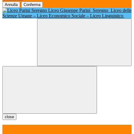
Annulla
Conferma
Liceo Giuseppe Parini
Seregno
Liceo delle
Scienze Umane – Liceo Economico Sociale – Liceo Linguistico
close