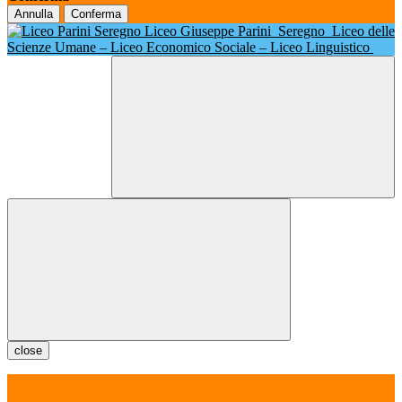
Annulla
Conferma
Liceo Giuseppe Parini
Seregno
Liceo delle
Scienze Umane – Liceo Economico Sociale – Liceo Linguistico
close