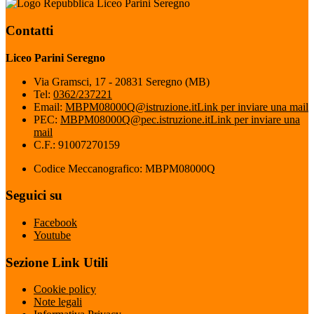
Liceo Parini Seregno
Contatti
Liceo Parini Seregno
Via Gramsci, 17 - 20831 Seregno (MB)
Tel:
0362/237221
Email:
MBPM08000Q@istruzione.it
Link per inviare una mail
PEC:
MBPM08000Q@pec.istruzione.it
Link per inviare una
mail
C.F.: 91007270159
Codice Meccanografico: MBPM08000Q
Seguici su
Facebook
Youtube
Sezione Link Utili
Cookie policy
Note legali