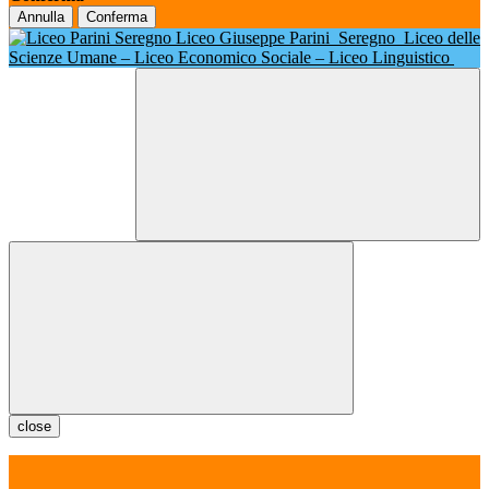
Annulla
Conferma
Liceo Giuseppe Parini
Seregno
Liceo delle
Scienze Umane – Liceo Economico Sociale – Liceo Linguistico
close