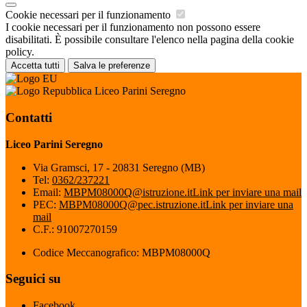
Cookie necessari per il funzionamento
I cookie necessari per il funzionamento non possono essere
disabilitati. È possibile consultare l'elenco nella pagina della cookie
policy.
Accetta tutti
Salva le preferenze
Liceo Parini Seregno
Contatti
Liceo Parini Seregno
Via Gramsci, 17 - 20831 Seregno (MB)
Tel:
0362/237221
Email:
MBPM08000Q@istruzione.it
Link per inviare una mail
PEC:
MBPM08000Q@pec.istruzione.it
Link per inviare una
mail
C.F.: 91007270159
Codice Meccanografico: MBPM08000Q
Seguici su
Facebook