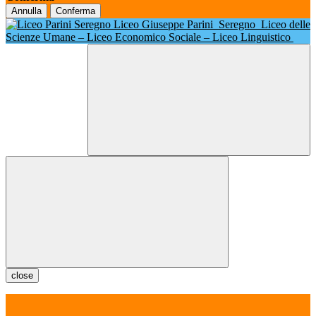
Annulla
Conferma
Liceo Giuseppe Parini
Seregno
Liceo delle
Scienze Umane – Liceo Economico Sociale – Liceo Linguistico
close