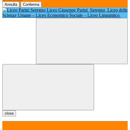
Annulla
Conferma
Liceo Giuseppe Parini
Seregno
Liceo delle
Scienze Umane – Liceo Economico Sociale – Liceo Linguistico
close