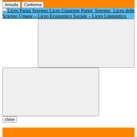
Annulla
Conferma
Liceo Giuseppe Parini
Seregno
Liceo delle
Scienze Umane – Liceo Economico Sociale – Liceo Linguistico
close