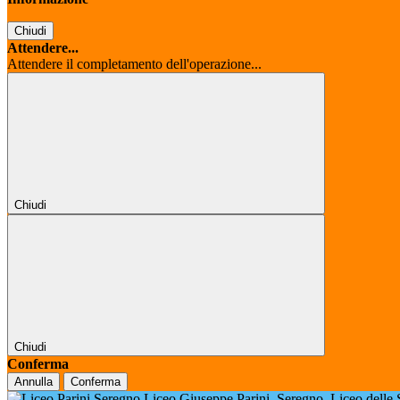
Chiudi
Attendere...
Attendere il completamento dell'operazione...
Chiudi
Chiudi
Conferma
Annulla
Conferma
Liceo Giuseppe Parini
Seregno
Liceo delle