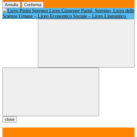
Annulla
Conferma
Liceo Giuseppe Parini
Seregno
Liceo delle
Scienze Umane – Liceo Economico Sociale – Liceo Linguistico
close