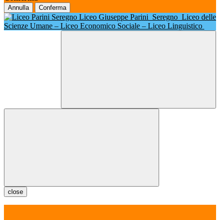
Annulla
Conferma
Liceo Giuseppe Parini
Seregno
Liceo delle
Scienze Umane – Liceo Economico Sociale – Liceo Linguistico
close