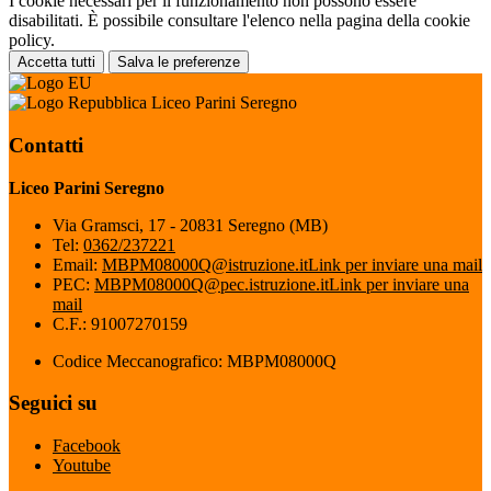
I cookie necessari per il funzionamento non possono essere
disabilitati. È possibile consultare l'elenco nella pagina della cookie
policy.
Accetta tutti
Salva le preferenze
Liceo Parini Seregno
Contatti
Liceo Parini Seregno
Via Gramsci, 17 - 20831 Seregno (MB)
Tel:
0362/237221
Email:
MBPM08000Q@istruzione.it
Link per inviare una mail
PEC:
MBPM08000Q@pec.istruzione.it
Link per inviare una
mail
C.F.: 91007270159
Codice Meccanografico: MBPM08000Q
Seguici su
Facebook
Youtube