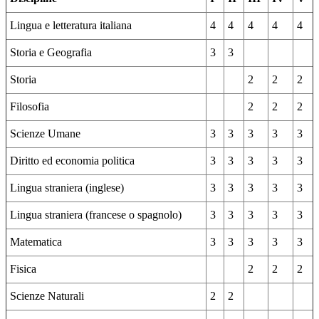
Lingua e letteratura italiana
4
4
4
4
4
Storia e Geografia
3
3
Storia
2
2
2
Filosofia
2
2
2
Scienze Umane
3
3
3
3
3
Diritto ed economia politica
3
3
3
3
3
Lingua straniera (inglese)
3
3
3
3
3
Lingua straniera (francese o spagnolo)
3
3
3
3
3
Matematica
3
3
3
3
3
Fisica
2
2
2
Scienze Naturali
2
2