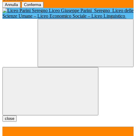
Annulla
Conferma
Liceo Giuseppe Parini
Seregno
Liceo delle
Scienze Umane – Liceo Economico Sociale – Liceo Linguistico
close