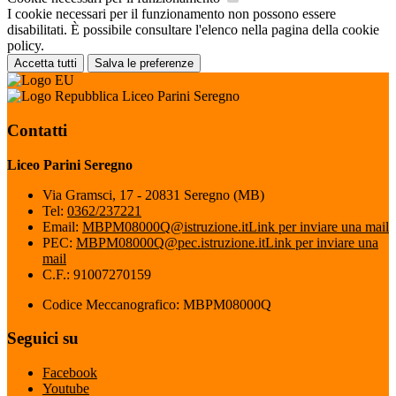
I cookie necessari per il funzionamento non possono essere
disabilitati. È possibile consultare l'elenco nella pagina della cookie
policy.
Accetta tutti
Salva le preferenze
Liceo Parini Seregno
Contatti
Liceo Parini Seregno
Via Gramsci, 17 - 20831 Seregno (MB)
Tel:
0362/237221
Email:
MBPM08000Q@istruzione.it
Link per inviare una mail
PEC:
MBPM08000Q@pec.istruzione.it
Link per inviare una
mail
C.F.: 91007270159
Codice Meccanografico: MBPM08000Q
Seguici su
Facebook
Youtube