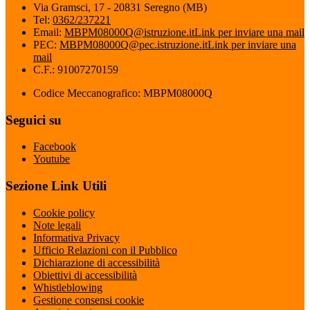
Via Gramsci, 17 - 20831 Seregno (MB)
Tel:
0362/237221
Email:
MBPM08000Q@istruzione.it
Link per inviare una mail
PEC:
MBPM08000Q@pec.istruzione.it
Link per inviare una
mail
C.F.: 91007270159
Codice Meccanografico: MBPM08000Q
Seguici su
Facebook
Youtube
Sezione Link Utili
Cookie policy
Note legali
Informativa Privacy
Ufficio Relazioni con il Pubblico
Dichiarazione di accessibilità
Obiettivi di accessibilità
Whistleblowing
Gestione consensi cookie