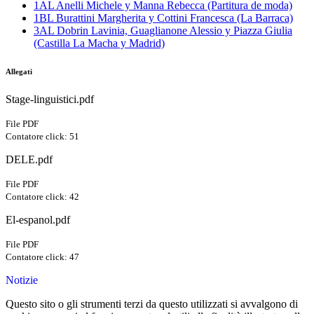
1AL Anelli Michele y Manna Rebecca (Partitura de moda)
1BL Burattini Margherita y Cottini Francesca (La Barraca)
3AL Dobrin Lavinia, Guaglianone Alessio y Piazza Giulia
(Castilla La Macha y Madrid)
Allegati
Stage-linguistici.pdf
File PDF
Contatore click: 51
DELE.pdf
File PDF
Contatore click: 42
El-espanol.pdf
File PDF
Contatore click: 47
Notizie
Questo sito o gli strumenti terzi da questo utilizzati si avvalgono di