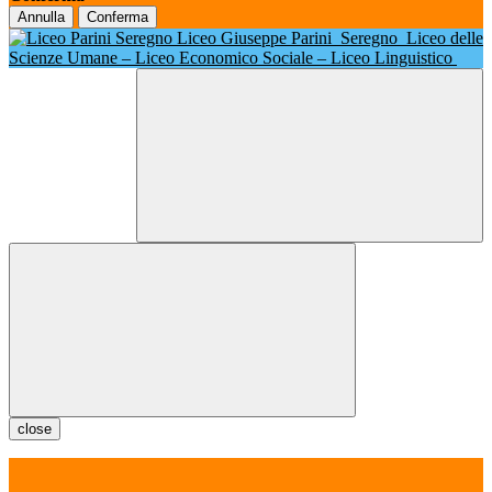
Annulla
Conferma
Liceo Giuseppe Parini
Seregno
Liceo delle
Scienze Umane – Liceo Economico Sociale – Liceo Linguistico
close