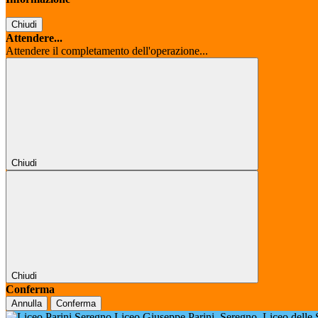
Chiudi
Attendere...
Attendere il completamento dell'operazione...
Chiudi
Chiudi
Conferma
Annulla
Conferma
Liceo Giuseppe Parini
Seregno
Liceo delle