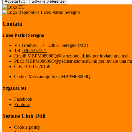
Accetta tutti
Salva le preferenze
Liceo Parini Seregno
Contatti
Liceo Parini Seregno
Via Gramsci, 17 - 20831 Seregno (MB)
Tel:
0362/237221
Email:
MBPM08000Q@istruzione.it
Link per inviare una mail
PEC:
MBPM08000Q@pec.istruzione.it
Link per inviare una ma
C.F.: 91007270159
Codice Meccanografico: MBPM08000Q
Seguici su
Facebook
Youtube
Sezione Link Utili
Cookie policy