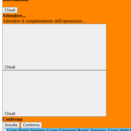
Chiudi
Attendere...
Attendere il completamento dell'operazione...
Chiudi
Chiudi
Conferma
Annulla
Conferma
Liceo Giuseppe Parini
Seregno
Liceo delle