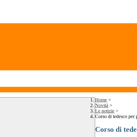
Home
>
Novità
>
Le notizie
>
Corso di tedesco per p
Corso di tede