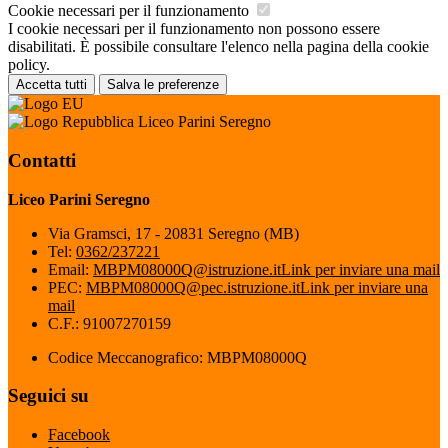
Cookie necessari per il funzionamento
I cookie necessari per il funzionamento non possono essere
disabilitati. È possibile consultare l'elenco nella pagina della cookie
policy.
Accetta tutti
Salva le preferenze
Liceo Parini Seregno
Contatti
Liceo Parini Seregno
Via Gramsci, 17 - 20831 Seregno (MB)
Tel:
0362/237221
Email:
MBPM08000Q@istruzione.it
Link per inviare una mail
PEC:
MBPM08000Q@pec.istruzione.it
Link per inviare una
mail
C.F.: 91007270159
Codice Meccanografico: MBPM08000Q
Seguici su
Facebook