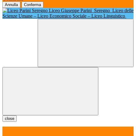
Annulla
Conferma
Liceo Giuseppe Parini
Seregno
Liceo delle
Scienze Umane – Liceo Economico Sociale – Liceo Linguistico
close