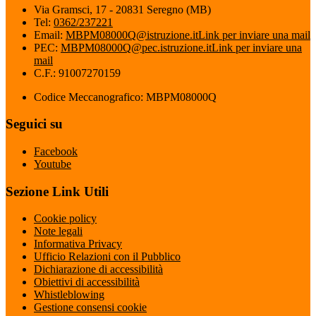
Via Gramsci, 17 - 20831 Seregno (MB)
Tel:
0362/237221
Email:
MBPM08000Q@istruzione.it
Link per inviare una mail
PEC:
MBPM08000Q@pec.istruzione.it
Link per inviare una
mail
C.F.: 91007270159
Codice Meccanografico: MBPM08000Q
Seguici su
Facebook
Youtube
Sezione Link Utili
Cookie policy
Note legali
Informativa Privacy
Ufficio Relazioni con il Pubblico
Dichiarazione di accessibilità
Obiettivi di accessibilità
Whistleblowing
Gestione consensi cookie