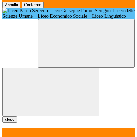
Annulla
Conferma
Liceo Giuseppe Parini
Seregno
Liceo delle
Scienze Umane – Liceo Economico Sociale – Liceo Linguistico
close