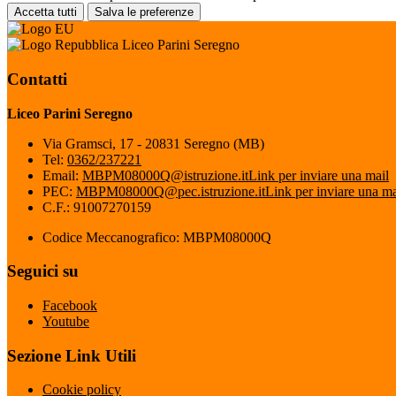
Accetta tutti
Salva le preferenze
Liceo Parini Seregno
Contatti
Liceo Parini Seregno
Via Gramsci, 17 - 20831 Seregno (MB)
Tel:
0362/237221
Email:
MBPM08000Q@istruzione.it
Link per inviare una mail
PEC:
MBPM08000Q@pec.istruzione.it
Link per inviare una ma
C.F.: 91007270159
Codice Meccanografico: MBPM08000Q
Seguici su
Facebook
Youtube
Sezione Link Utili
Cookie policy