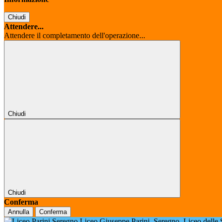
Chiudi
Attendere...
Attendere il completamento dell'operazione...
Chiudi
Chiudi
Conferma
Annulla
Conferma
Liceo Giuseppe Parini
Seregno
Liceo delle