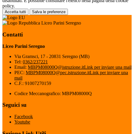
disabilitati. È possibile consultare l'elenco nella pagina della cookie
policy.
Accetta tutti
Salva le preferenze
Liceo Parini Seregno
Contatti
Liceo Parini Seregno
Via Gramsci, 17 - 20831 Seregno (MB)
Tel:
0362/237221
Email:
MBPM08000Q@istruzione.it
Link per inviare una mail
PEC:
MBPM08000Q@pec.istruzione.it
Link per inviare una
mail
C.F.: 91007270159
Codice Meccanografico: MBPM08000Q
Seguici su
Facebook
Youtube
Sezione Link Utili