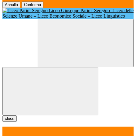
Annulla
Conferma
Liceo Giuseppe Parini
Seregno
Liceo delle
Scienze Umane – Liceo Economico Sociale – Liceo Linguistico
close