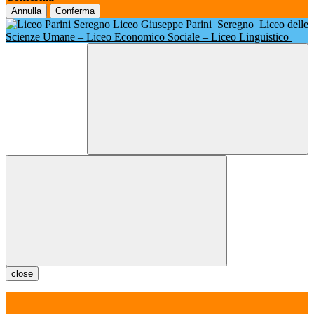
Annulla
Conferma
Liceo Giuseppe Parini
Seregno
Liceo delle
Scienze Umane – Liceo Economico Sociale – Liceo Linguistico
close