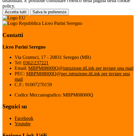
disabilitati. È possibile consultare l'elenco nella pagina della cookie
policy.
Accetta tutti
Salva le preferenze
Liceo Parini Seregno
Contatti
Liceo Parini Seregno
Via Gramsci, 17 - 20831 Seregno (MB)
Tel:
0362/237221
Email:
MBPM08000Q@istruzione.it
Link per inviare una mail
PEC:
MBPM08000Q@pec.istruzione.it
Link per inviare una
mail
C.F.: 91007270159
Codice Meccanografico: MBPM08000Q
Seguici su
Facebook
Youtube
Sezione Link Utili