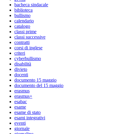
bacheca sindacale
biblioteca
bullismo
calendario
catalogo
classi prime
classi successive
contratti
corsi di inglese
criteri
cyberbullismo
disabilità
divieto
docenti
documento 15 maggio
documento del 15 maggio
erasmus
erasmus+
esabac
esame
esame di stato
esami integrativi
eventi
giornale
giornalino