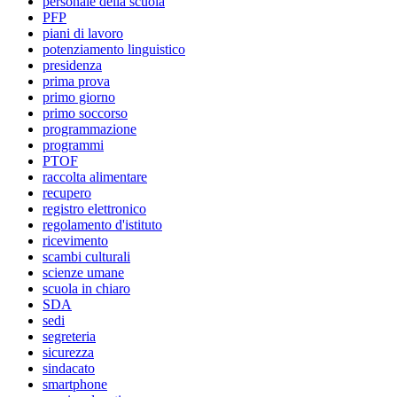
personale della scuola
PFP
piani di lavoro
potenziamento linguistico
presidenza
prima prova
primo giorno
primo soccorso
programmazione
programmi
PTOF
raccolta alimentare
recupero
registro elettronico
regolamento d'istituto
ricevimento
scambi culturali
scienze umane
scuola in chiaro
SDA
sedi
segreteria
sicurezza
sindacato
smartphone