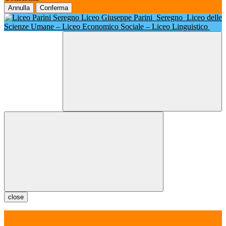
Annulla
Conferma
Liceo Giuseppe Parini
Seregno
Liceo delle
Scienze Umane – Liceo Economico Sociale – Liceo Linguistico
close