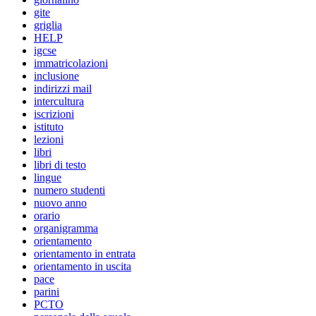
gite
griglia
HELP
igcse
immatricolazioni
inclusione
indirizzi mail
intercultura
iscrizioni
istituto
lezioni
libri
libri di testo
lingue
numero studenti
nuovo anno
orario
organigramma
orientamento
orientamento in entrata
orientamento in uscita
pace
parini
PCTO