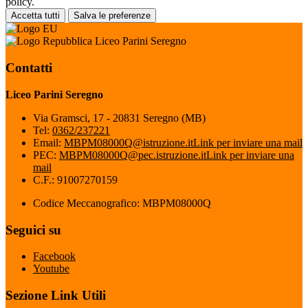
policy.
Accetta tutti
Salva le preferenze
Liceo Parini Seregno
Contatti
Liceo Parini Seregno
Via Gramsci, 17 - 20831 Seregno (MB)
Tel:
0362/237221
Email:
MBPM08000Q@istruzione.it
Link per inviare una mail
PEC:
MBPM08000Q@pec.istruzione.it
Link per inviare una
mail
C.F.: 91007270159
Codice Meccanografico: MBPM08000Q
Seguici su
Facebook
Youtube
Sezione Link Utili