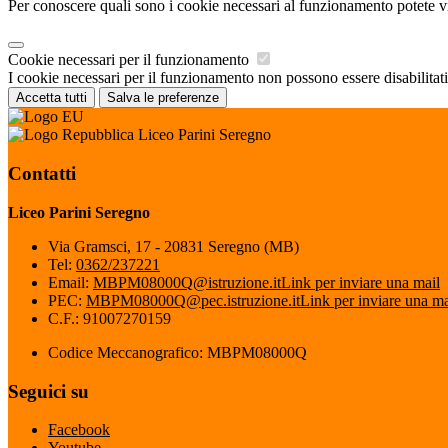
Per conoscere quali sono i cookie necessari al funzionamento potete v
Cookie necessari per il funzionamento
I cookie necessari per il funzionamento non possono essere disabilitati.
Accetta tutti
Salva le preferenze
Liceo Parini Seregno
Contatti
Liceo Parini Seregno
Via Gramsci, 17 - 20831 Seregno (MB)
Tel:
0362/237221
Email:
MBPM08000Q@istruzione.it
Link per inviare una mail
PEC:
MBPM08000Q@pec.istruzione.it
Link per inviare una ma
C.F.: 91007270159
Codice Meccanografico: MBPM08000Q
Seguici su
Facebook
Youtube