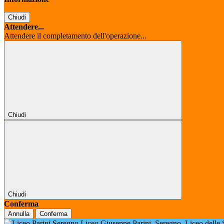
Chiudi
Attendere...
Attendere il completamento dell'operazione...
Chiudi
Chiudi
Conferma
Annulla
Conferma
Liceo Giuseppe Parini
Seregno
Liceo delle