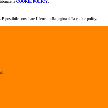
isionare la
COOKIE POLICY
.
 È possibile consultare l'elenco nella pagina della cookie policy.
il