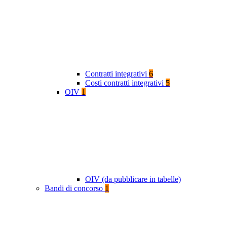
Contratti integrativi
6
Costi contratti integrativi
5
OIV
1
OIV (da pubblicare in tabelle)
Bandi di concorso
1