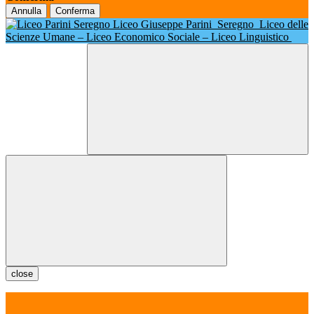
Annulla
Conferma
Liceo Giuseppe Parini
Seregno
Liceo delle
Scienze Umane – Liceo Economico Sociale – Liceo Linguistico
close