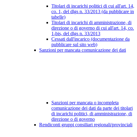
Titolari di incarichi politici di cui all'art. 14,
co. 1, del dlgs n. 33/2013 (da pubblicare in
tabelle)
Titolari di incarichi di amministrazione, di
direzione o di governo di cui all'art. 14, co.
1-bis, del dlgs n. 33/2013
Cessati dall'incarico (documentazione da
pubblicare sul sito web)
Sanzioni per mancata comunicazione dei dati
Sanzioni per mancata o incompleta
comunicazione dei dati da parte dei titolari
di incarichi politici, di amministrazione, di
direzione o di governo
Rendiconti gruppi consiliari regionali/provinciali