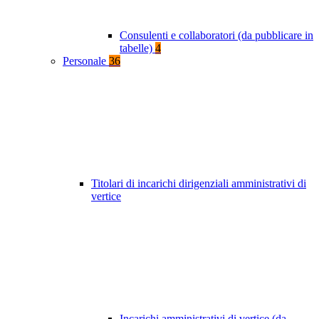
Consulenti e collaboratori (da pubblicare in
tabelle)
4
Personale
36
Titolari di incarichi dirigenziali amministrativi di
vertice
Incarichi amministrativi di vertice (da