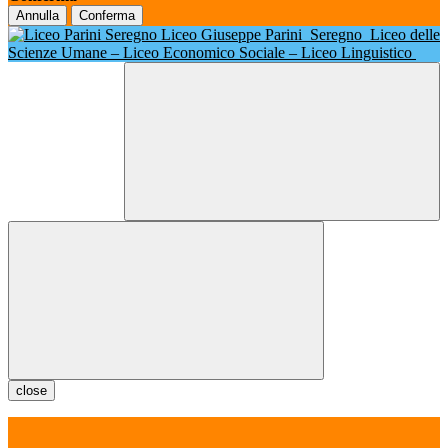
Annulla
Conferma
Liceo Giuseppe Parini
Seregno
Liceo delle
Scienze Umane – Liceo Economico Sociale – Liceo Linguistico
close