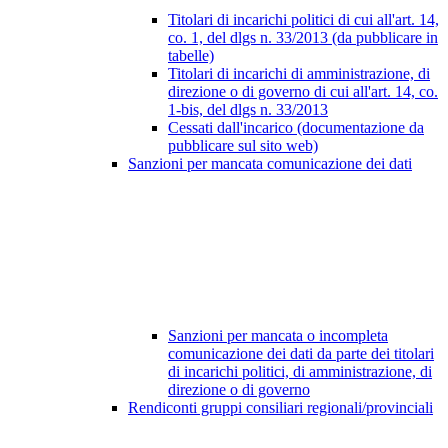
Titolari di incarichi politici di cui all'art. 14,
co. 1, del dlgs n. 33/2013 (da pubblicare in
tabelle)
Titolari di incarichi di amministrazione, di
direzione o di governo di cui all'art. 14, co.
1-bis, del dlgs n. 33/2013
Cessati dall'incarico (documentazione da
pubblicare sul sito web)
Sanzioni per mancata comunicazione dei dati
Sanzioni per mancata o incompleta
comunicazione dei dati da parte dei titolari
di incarichi politici, di amministrazione, di
direzione o di governo
Rendiconti gruppi consiliari regionali/provinciali