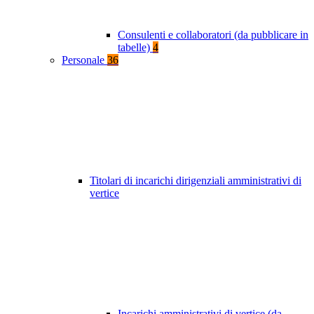
Consulenti e collaboratori (da pubblicare in
tabelle)
4
Personale
36
Titolari di incarichi dirigenziali amministrativi di
vertice
Incarichi amministrativi di vertice (da