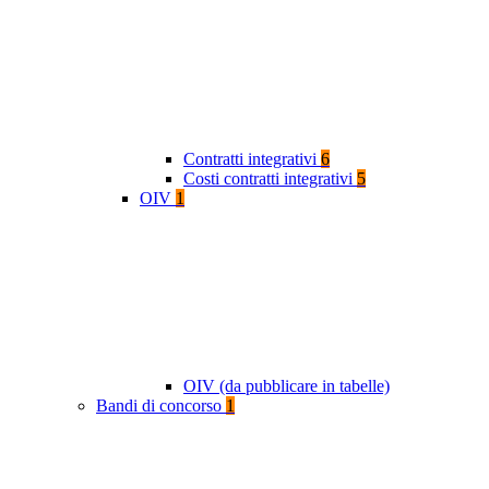
Contratti integrativi
6
Costi contratti integrativi
5
OIV
1
OIV (da pubblicare in tabelle)
Bandi di concorso
1