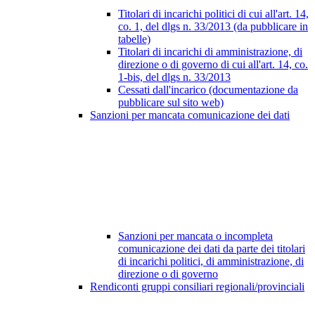
Titolari di incarichi politici di cui all'art. 14,
co. 1, del dlgs n. 33/2013 (da pubblicare in
tabelle)
Titolari di incarichi di amministrazione, di
direzione o di governo di cui all'art. 14, co.
1-bis, del dlgs n. 33/2013
Cessati dall'incarico (documentazione da
pubblicare sul sito web)
Sanzioni per mancata comunicazione dei dati
Sanzioni per mancata o incompleta
comunicazione dei dati da parte dei titolari
di incarichi politici, di amministrazione, di
direzione o di governo
Rendiconti gruppi consiliari regionali/provinciali