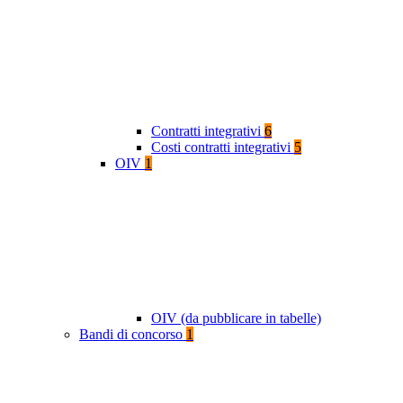
Contratti integrativi
6
Costi contratti integrativi
5
OIV
1
OIV (da pubblicare in tabelle)
Bandi di concorso
1