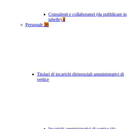
Consulenti e collaboratori (da pubblicare in
tabelle)
4
Personale
36
Titolari di incarichi dirigenziali amministrativi di
vertice
Incarichi amministrativi di vertice (da