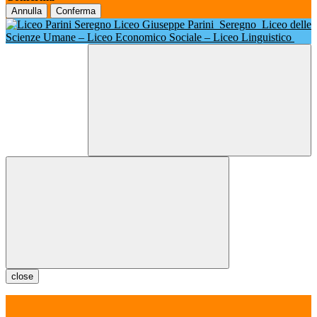
Annulla
Conferma
Liceo Giuseppe Parini
Seregno
Liceo delle
Scienze Umane – Liceo Economico Sociale – Liceo Linguistico
close