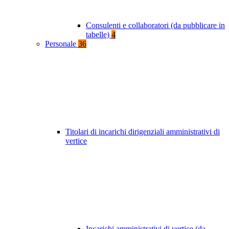
Consulenti e collaboratori (da pubblicare in
tabelle)
4
Personale
36
Titolari di incarichi dirigenziali amministrativi di
vertice
Incarichi amministrativi di vertice (da