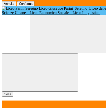
Annulla
Conferma
Liceo Giuseppe Parini
Seregno
Liceo delle
Scienze Umane – Liceo Economico Sociale – Liceo Linguistico
close