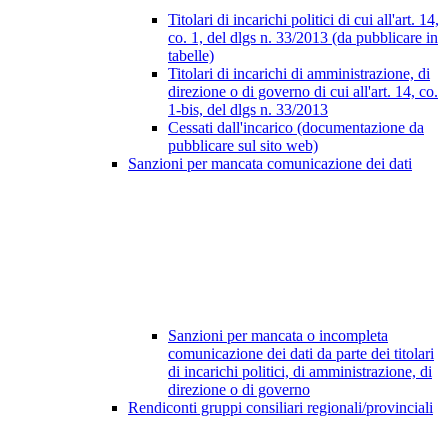
Titolari di incarichi politici di cui all'art. 14,
co. 1, del dlgs n. 33/2013 (da pubblicare in
tabelle)
Titolari di incarichi di amministrazione, di
direzione o di governo di cui all'art. 14, co.
1-bis, del dlgs n. 33/2013
Cessati dall'incarico (documentazione da
pubblicare sul sito web)
Sanzioni per mancata comunicazione dei dati
Sanzioni per mancata o incompleta
comunicazione dei dati da parte dei titolari
di incarichi politici, di amministrazione, di
direzione o di governo
Rendiconti gruppi consiliari regionali/provinciali