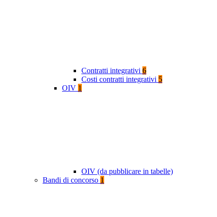
Contratti integrativi
6
Costi contratti integrativi
5
OIV
1
OIV (da pubblicare in tabelle)
Bandi di concorso
1