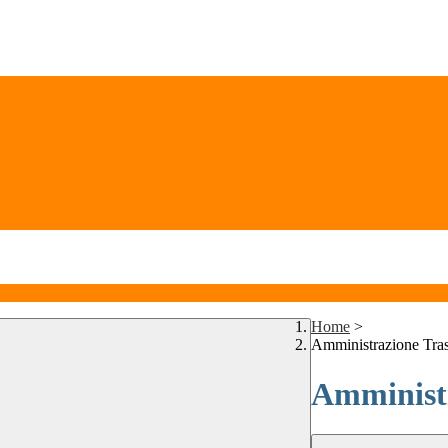
Home
>
Amministrazione Tra
Amministr