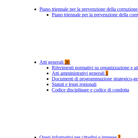
Piano triennale per la prevenzione della corruzione
Piano triennale per la prevenzione della co
Atti generali
30
Riferimenti normativi su organizzazione e at
Atti amministrativi generali
1
Documenti di programmazione strategico-ge
Statuti e leggi regionali
Codice disciplinare e codice di condotta
Oneri informativi per cittadini e imprese
2