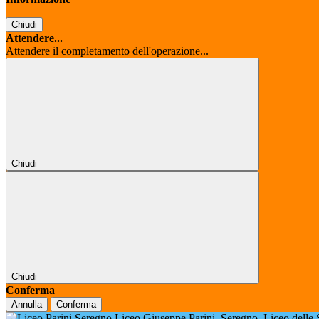
Chiudi
Attendere...
Attendere il completamento dell'operazione...
Chiudi
Chiudi
Conferma
Annulla
Conferma
Liceo Giuseppe Parini
Seregno
Liceo delle