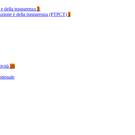
 e della trasparenza
3
rruzione e della trasparenza (PTPCT)
1
tività
26
stionale