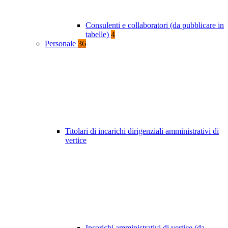
Consulenti e collaboratori (da pubblicare in
tabelle)
4
Personale
36
Titolari di incarichi dirigenziali amministrativi di
vertice
Incarichi amministrativi di vertice (da