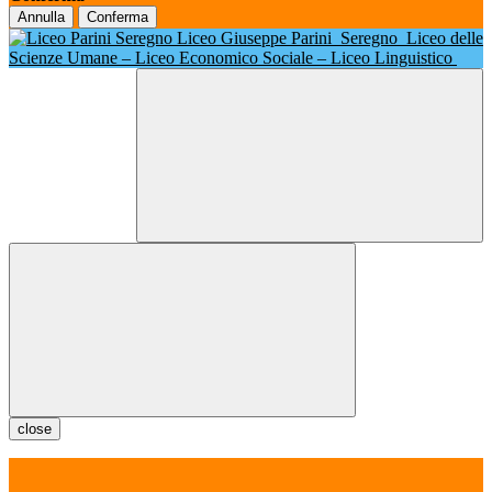
Annulla
Conferma
Liceo Giuseppe Parini
Seregno
Liceo delle
Scienze Umane – Liceo Economico Sociale – Liceo Linguistico
close