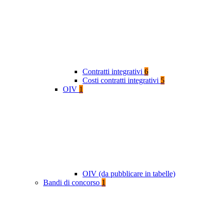
Contratti integrativi
6
Costi contratti integrativi
5
OIV
1
OIV (da pubblicare in tabelle)
Bandi di concorso
1