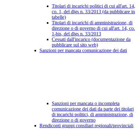
Titolari di incarichi politici di cui all'art. 14,
co. 1, del dlgs n. 33/2013 (da pubblicare in
tabelle)
Titolari di incarichi di amministrazione, di
direzione o di governo di cui all'art. 14, co.
1-bis, del dlgs n. 33/2013
Cessati dall'incarico (documentazione da
pubblicare sul sito web)
Sanzioni per mancata comunicazione dei dati
Sanzioni per mancata o incompleta
comunicazione dei dati da parte dei titolari
di incarichi politici, di amministrazione, di
direzione o di governo
Rendiconti gruppi consiliari regionali/provinciali