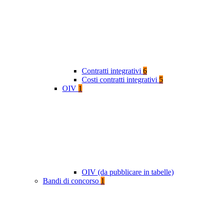
Contratti integrativi
6
Costi contratti integrativi
5
OIV
1
OIV (da pubblicare in tabelle)
Bandi di concorso
1