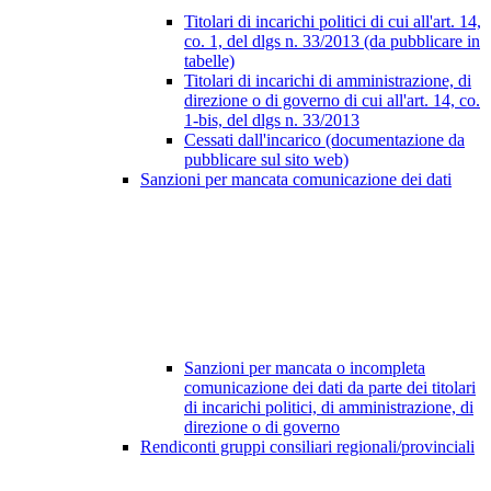
Titolari di incarichi politici di cui all'art. 14,
co. 1, del dlgs n. 33/2013 (da pubblicare in
tabelle)
Titolari di incarichi di amministrazione, di
direzione o di governo di cui all'art. 14, co.
1-bis, del dlgs n. 33/2013
Cessati dall'incarico (documentazione da
pubblicare sul sito web)
Sanzioni per mancata comunicazione dei dati
Sanzioni per mancata o incompleta
comunicazione dei dati da parte dei titolari
di incarichi politici, di amministrazione, di
direzione o di governo
Rendiconti gruppi consiliari regionali/provinciali