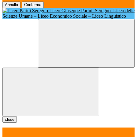
Annulla
Conferma
Liceo Giuseppe Parini
Seregno
Liceo delle
Scienze Umane – Liceo Economico Sociale – Liceo Linguistico
close