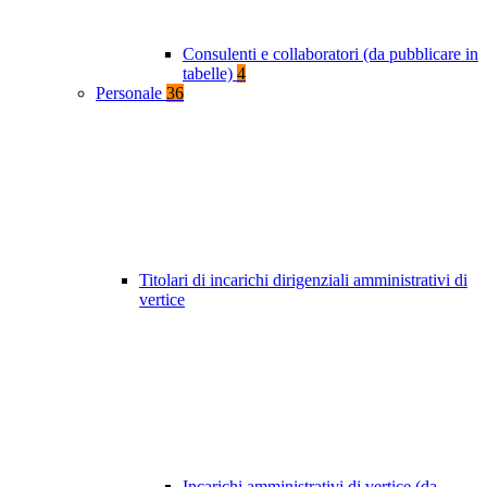
Consulenti e collaboratori (da pubblicare in
tabelle)
4
Personale
36
Titolari di incarichi dirigenziali amministrativi di
vertice
Incarichi amministrativi di vertice (da