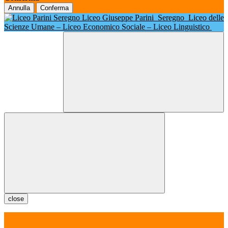
Annulla
Conferma
Liceo Giuseppe Parini
Seregno
Liceo delle
Scienze Umane – Liceo Economico Sociale – Liceo Linguistico
close