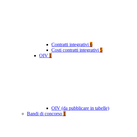
Contratti integrativi
6
Costi contratti integrativi
5
OIV
1
OIV (da pubblicare in tabelle)
Bandi di concorso
1