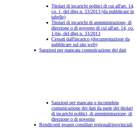
Titolari di incarichi politici di cui all'art. 14,
co. 1, del dlgs n. 33/2013 (da pubblicare in
tabelle)
Titolari di incarichi di amministrazione, di
direzione o di governo di cui all'art. 14, co.
1-bis, del dlgs n. 33/2013
Cessati dall'incarico (documentazione da
pubblicare sul sito web)
Sanzioni per mancata comunicazione dei dati
Sanzioni per mancata o incompleta
comunicazione dei dati da parte dei titolari
di incarichi politici, di amministrazione, di
direzione o di governo
Rendiconti gruppi consiliari regionali/provinciali