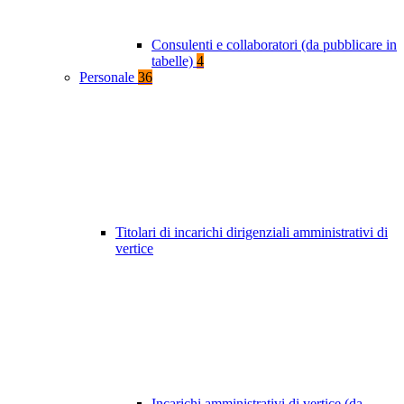
Consulenti e collaboratori (da pubblicare in
tabelle)
4
Personale
36
Titolari di incarichi dirigenziali amministrativi di
vertice
Incarichi amministrativi di vertice (da