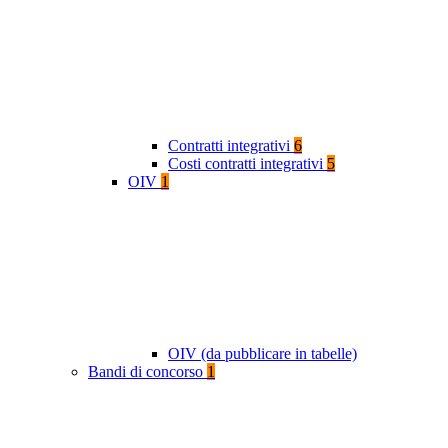
Contratti integrativi
6
Costi contratti integrativi
5
OIV
1
OIV (da pubblicare in tabelle)
Bandi di concorso
1