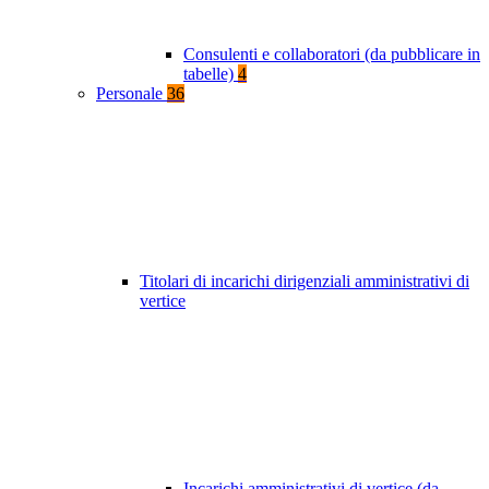
Consulenti e collaboratori (da pubblicare in
tabelle)
4
Personale
36
Titolari di incarichi dirigenziali amministrativi di
vertice
Incarichi amministrativi di vertice (da