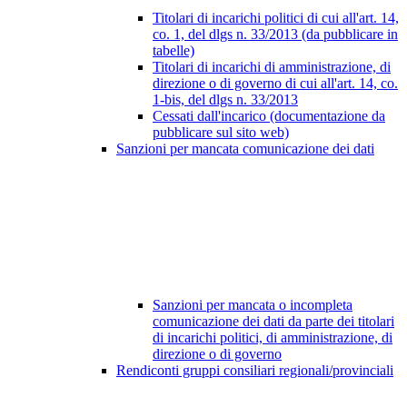
Titolari di incarichi politici di cui all'art. 14,
co. 1, del dlgs n. 33/2013 (da pubblicare in
tabelle)
Titolari di incarichi di amministrazione, di
direzione o di governo di cui all'art. 14, co.
1-bis, del dlgs n. 33/2013
Cessati dall'incarico (documentazione da
pubblicare sul sito web)
Sanzioni per mancata comunicazione dei dati
Sanzioni per mancata o incompleta
comunicazione dei dati da parte dei titolari
di incarichi politici, di amministrazione, di
direzione o di governo
Rendiconti gruppi consiliari regionali/provinciali