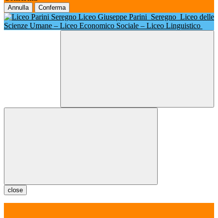
Annulla
Conferma
Liceo Giuseppe Parini
Seregno
Liceo delle
Scienze Umane – Liceo Economico Sociale – Liceo Linguistico
close