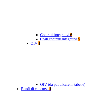
Contratti integrativi
6
Costi contratti integrativi
5
OIV
1
OIV (da pubblicare in tabelle)
Bandi di concorso
1