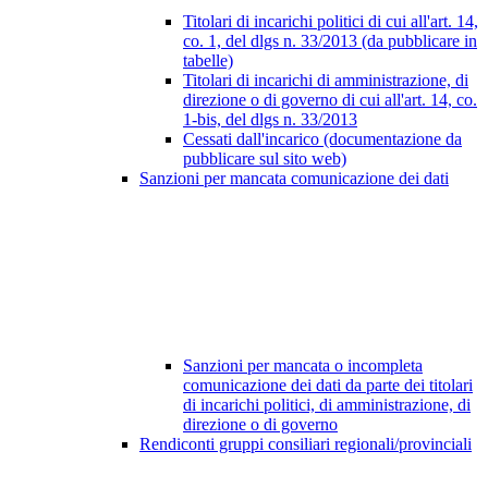
Titolari di incarichi politici di cui all'art. 14,
co. 1, del dlgs n. 33/2013 (da pubblicare in
tabelle)
Titolari di incarichi di amministrazione, di
direzione o di governo di cui all'art. 14, co.
1-bis, del dlgs n. 33/2013
Cessati dall'incarico (documentazione da
pubblicare sul sito web)
Sanzioni per mancata comunicazione dei dati
Sanzioni per mancata o incompleta
comunicazione dei dati da parte dei titolari
di incarichi politici, di amministrazione, di
direzione o di governo
Rendiconti gruppi consiliari regionali/provinciali