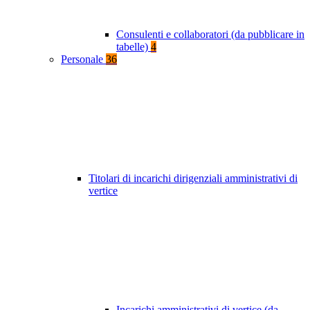
Consulenti e collaboratori (da pubblicare in
tabelle)
4
Personale
36
Titolari di incarichi dirigenziali amministrativi di
vertice
Incarichi amministrativi di vertice (da