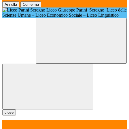
Annulla
Conferma
Liceo Giuseppe Parini
Seregno
Liceo delle
Scienze Umane – Liceo Economico Sociale – Liceo Linguistico
close