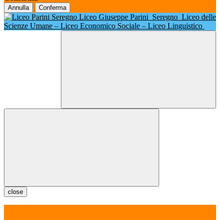
Annulla
Conferma
Liceo Giuseppe Parini
Seregno
Liceo delle
Scienze Umane – Liceo Economico Sociale – Liceo Linguistico
close