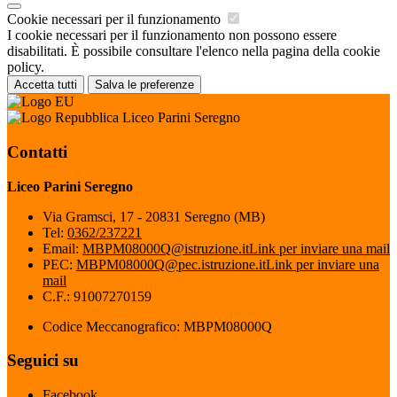
Cookie necessari per il funzionamento
I cookie necessari per il funzionamento non possono essere
disabilitati. È possibile consultare l'elenco nella pagina della cookie
policy.
Accetta tutti
Salva le preferenze
Liceo Parini Seregno
Contatti
Liceo Parini Seregno
Via Gramsci, 17 - 20831 Seregno (MB)
Tel:
0362/237221
Email:
MBPM08000Q@istruzione.it
Link per inviare una mail
PEC:
MBPM08000Q@pec.istruzione.it
Link per inviare una
mail
C.F.: 91007270159
Codice Meccanografico: MBPM08000Q
Seguici su
Facebook