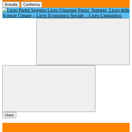
Annulla
Conferma
Liceo Giuseppe Parini
Seregno
Liceo delle
Scienze Umane – Liceo Economico Sociale – Liceo Linguistico
close