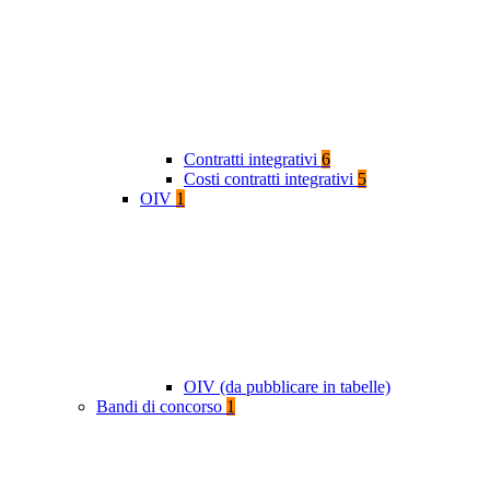
Contratti integrativi
6
Costi contratti integrativi
5
OIV
1
OIV (da pubblicare in tabelle)
Bandi di concorso
1