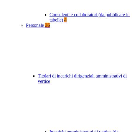
Consulenti e collaboratori (da pubblicare in
tabelle)
4
Personale
36
Titolari di incarichi dirigenziali amministrativi di
vertice
Incarichi amministrativi di vertice (da