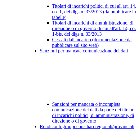
Titolari di incarichi politici di cui all'art. 14,
co. 1, del dlgs n. 33/2013 (da pubblicare in
tabelle)
Titolari di incarichi di amministrazione, di
direzione o di governo di cui all'art. 14, co.
1-bis, del dlgs n. 33/2013
Cessati dall'incarico (documentazione da
pubblicare sul sito web)
Sanzioni per mancata comunicazione dei dati
Sanzioni per mancata o incompleta
comunicazione dei dati da parte dei titolari
di incarichi politici, di amministrazione, di
direzione o di governo
Rendiconti gruppi consiliari regionali/provinciali